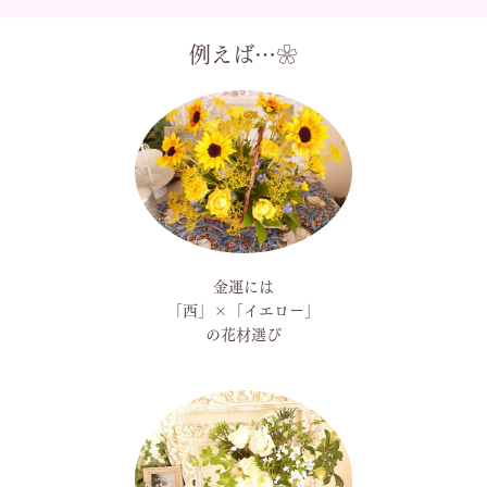
例えば…❀
金運には
「西」×「イエロー」
の花材選び